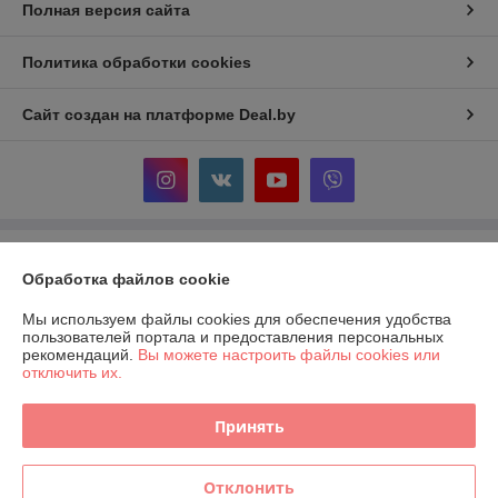
Полная версия сайта
Политика обработки cookies
Сайт создан на платформе Deal.by
Информация для покупателя
Обработка файлов cookie
Индивидуальный предприниматель:
ИП Мельников Игорь
Владимирович
Мы используем файлы cookies для обеспечения удобства
247500 Гомельская обл. г. Речица пер.Грибной д.2
пользователей портала и предоставления персональных
рекомендаций.
Вы можете настроить файлы cookies или
Регистрационный номер ЕГР: 490612083
отключить их.
УНП: 490612083
Принять
Регистрационный орган: Речицкий районный исполнительный комитет
Дата регистрации компании: 03.02.2021
Отклонить