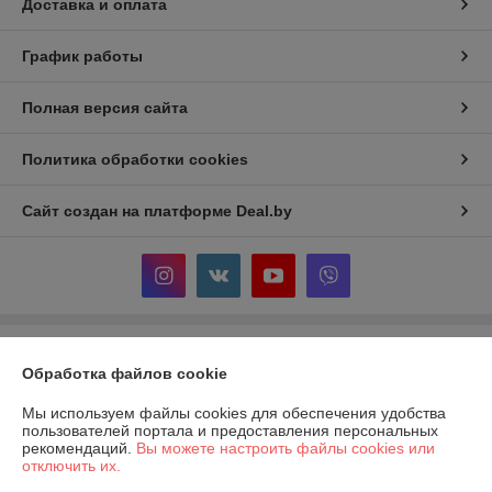
Доставка и оплата
График работы
Полная версия сайта
Политика обработки cookies
Сайт создан на платформе Deal.by
Информация для покупателя
Обработка файлов cookie
Индивидуальный предприниматель:
ИП Мельников Игорь
Владимирович
Мы используем файлы cookies для обеспечения удобства
247500 Гомельская обл. г. Речица пер.Грибной д.2
пользователей портала и предоставления персональных
рекомендаций.
Вы можете настроить файлы cookies или
Регистрационный номер ЕГР: 490612083
отключить их.