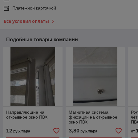
Платежной карточкой
Все условия оплаты
Подобные товары компании
Направляющие на
Магнитная система
Ро
открывное окно ПВХ
фиксации на открывное
чет
окно ПВХ
ПВХ
12
3,80
руб./пара
руб./пара
от