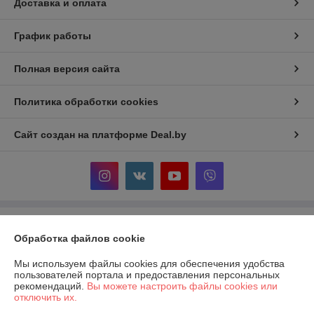
Доставка и оплата
График работы
Полная версия сайта
Политика обработки cookies
Сайт создан на платформе Deal.by
Информация для покупателя
Обработка файлов cookie
Индивидуальный предприниматель:
ИП Мельников Игорь
Владимирович
Мы используем файлы cookies для обеспечения удобства
247500 Гомельская обл. г. Речица пер.Грибной д.2
пользователей портала и предоставления персональных
рекомендаций.
Вы можете настроить файлы cookies или
Регистрационный номер ЕГР: 490612083
отключить их.