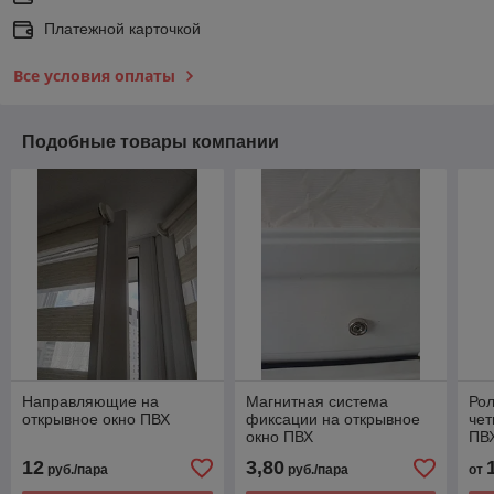
Платежной карточкой
Все условия оплаты
Подобные товары компании
Направляющие на
Магнитная система
Ро
открывное окно ПВХ
фиксации на открывное
чет
окно ПВХ
ПВХ
12
3,80
руб./пара
руб./пара
от