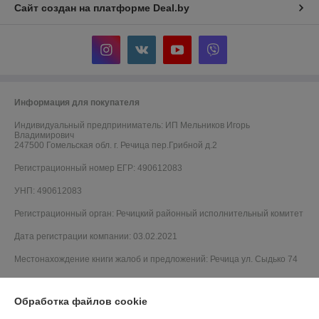
Сайт создан на платформе Deal.by
Информация для покупателя
Индивидуальный предприниматель:
ИП Мельников Игорь
Владимирович
247500 Гомельская обл. г. Речица пер.Грибной д.2
Регистрационный номер ЕГР: 490612083
УНП: 490612083
Регистрационный орган: Речицкий районный исполнительный комитет
Дата регистрации компании: 03.02.2021
Местонахождение книги жалоб и предложений: Речица ул. Сыдько 74
Обработка файлов cookie