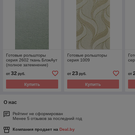
Готовые рольшторы
Готовые рольшторы
Го
серия 2602 ткань БлэкАут
серия 1009
сер
(полное затемнение)
32
23
от
руб.
от
руб.
от
Купить
Купить
О нас
Рейтинг не сформирован
Менее 5 отзывов за последний год
Компания продает на
Deal.by